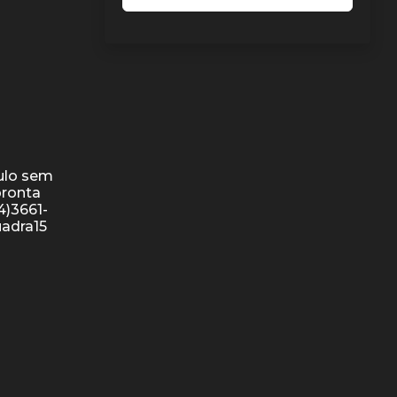
culo sem
pronta
4)3661-
uadra15