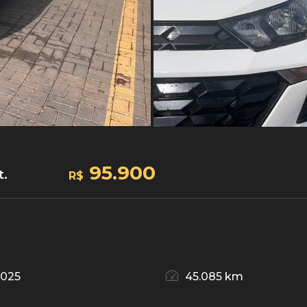
95.900
t.
R$
2025
45.085 km