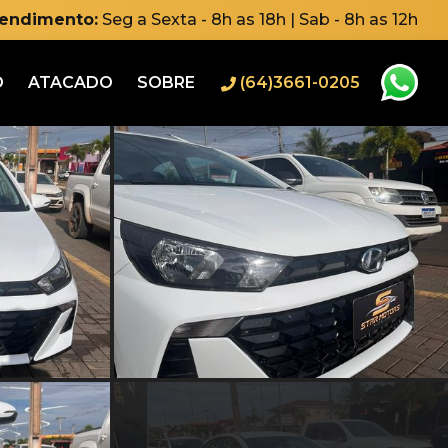
tendimento:
Seg a Sexta - 8h as 18h | Sab - 8h as 12h
O
ATACADO
SOBRE
(64)3661-0205