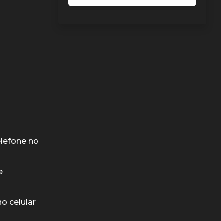
lefone no
e
o celular