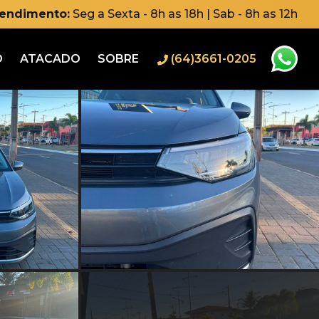
tendimento:
Seg a Sexta - 8h as 18h | Sab - 8h as 12h
O
ATACADO
SOBRE
(64)3661-0205