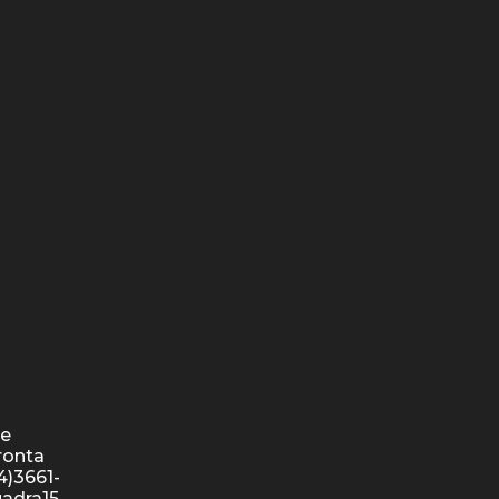
de
ronta
4)3661-
uadra15