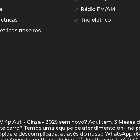
a
Rádio FM/AM
étricas
Trio elétrico
étricos traseiros
V 4p Aut. - Cinza - 2025 seminovo? Aqui tem. 3 Meses 
ste carro? Temos uma equipe de atendimento on-line p
 rápida e descomplicada, através do nosso WhatsApp (6
ço é Avenida Ino Rezende Esq. C/ Rua Ungaretti, nº 0, Q