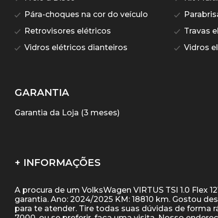
Pára-choques na cor do veículo
Parabris
Retrovisores elétricos
Travas el
Vidros elétricos dianteiros
Vidros el
GARANTIA
Garantia da Loja (3 meses)
+ INFORMAÇÕES
A procura de um VolksWagen VIRTUS TSI 1.0 Flex 12
garantia. Ano: 2024/2025 KM: 18810 km. Gostou de
para te atender. Tire todas suas dúvidas de forma
7000, ou se preferir, faça uma visita. Nosso endere