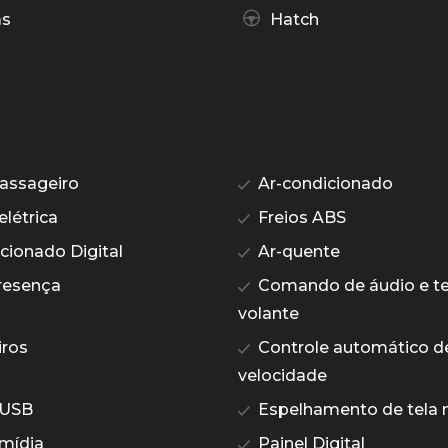
as
Hatch
assageiro
Ar-condicionado
elétrica
Freios ABS
cionado Digital
Ar-quente
resença
Comando de áudio e te
volante
iros
Controle automático d
velocidade
 USB
Espelhamento de tela n
imídia
Painel Digital