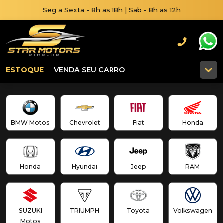
Seg a Sexta - 8h as 18h | Sab - 8h as 12h
ESTOQUE
VENDA SEU CARRO
BMW Motos
Chevrolet
Fiat
Honda
Honda
Hyundai
Jeep
RAM
SUZUKI
TRIUMPH
Toyota
Volkswagen
Motos