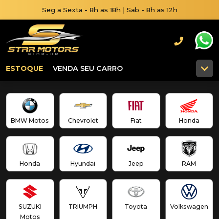
Seg a Sexta - 8h as 18h | Sab - 8h as 12h
ESTOQUE
VENDA SEU CARRO
BMW Motos
Chevrolet
Fiat
Honda
Honda
Hyundai
Jeep
RAM
SUZUKI
TRIUMPH
Toyota
Volkswagen
Motos